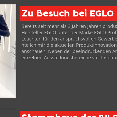
Zu Besuch bei
EGLO
Bere­its seit mehr als 3 Jahren Jahren pro­d
Her­steller EGLO unter der Marke EGLO Pro­fes
Leucht­en für den anspruchsvollen Gewerbe
nte ich mir die aktuellen Pro­duk­tin­no­va­t
anschauen. Neben der beein­druck­enden Arc
einzel­nen Ausstel­lungs­bere­iche viel Inspi­ra