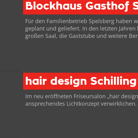
Blockhaus Gasthof 
Für den Fam­i­lien­be­trieb Spels­berg haben 
geplant und geliefert. In den let­zten Jahren
großen Saal, die Gast­stube und weit­ere Ber
hair design Schilling
Im neu eröffneten Friseur­sa­lon „hair design
ansprechen­des Lichtkonzept verwirklichen