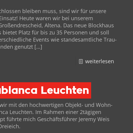
schlossen bleiben muss, sind wir für unsere
 Einsatz! Heute waren wir bei unserem
 Großen­drescheid, Alte­na. Das neue Block­haus
bietet Platz für bis zu 35 Per­so­n­en und soll
er­schiedliche Events wie standesamtliche Trau­
en­den genutzt
[…]
weiterlesen
ablanca Leuchten
 wir mit den hochw­er­ti­gen Objekt- und Wohn­
­ca Leucht­en. Im Rah­men ein­er 2tägigen
pt führte mich Geschäfts­führer Jere­my Weis
Dreieich.