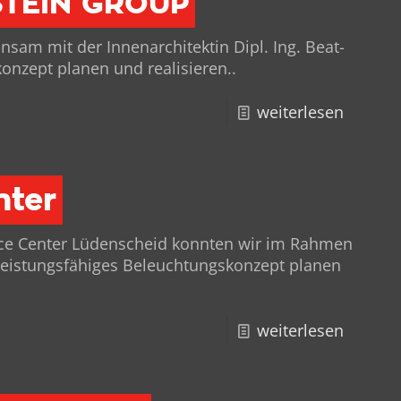
STEIN
GROUP
sam mit der Innenar­chitek­tin Dipl. Ing. Beat­
onzept pla­nen und realisieren..
weiterlesen
nter
nce Cen­ter Lüden­scheid kon­nten wir im Rah­men
is­tungs­fähiges Beleuch­tungskonzept pla­nen
weiterlesen