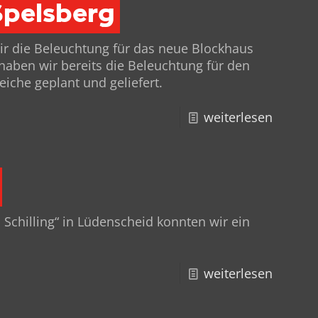
Spelsberg
wir die Beleuch­tung für das neue Block­haus
 haben wir bere­its die Beleuch­tung für den
e­iche geplant und geliefert.
weiterlesen
 Schilling“ in Lüden­scheid kon­nten wir ein
.
weiterlesen