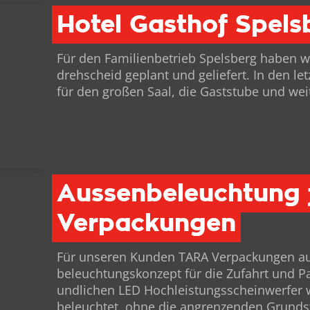
Hotel Gasthof Spels
Für den Fam­i­lien­be­trieb Spels­berg haben 
drehscheid geplant und geliefert. In den let
für den großen Saal, die Gast­stube und weit
Aussenbeleuchtung 
Verpackungen
Für unseren Kun­den TARA Ver­pack­un­gen a
beleuch­tungskonzept für die Zufahrt und Par
undlichen LED Hochleis­tungss­chein­wer­fer 
beleuchtet, ohne die angren­zen­den Grund­