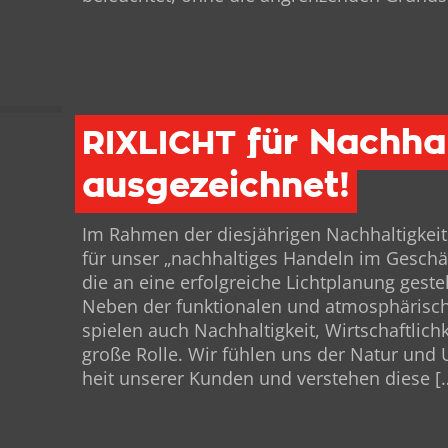
für Nachhal
RIXLICHT
ausgezeichnet!
Im Rah­men der diesjähri­gen Nach­haltigkeit
für unser „nach­haltiges Han­deln im Geschäf
die an eine erfol­gre­iche Licht­pla­nung gest
Neben der funk­tionalen und atmo­sphärisc
spie­len auch Nach­haltigkeit, Wirtschaftlichk
große Rolle. Wir fühlen uns der Natur und 
heit unser­er Kun­den und ver­ste­hen diese
[