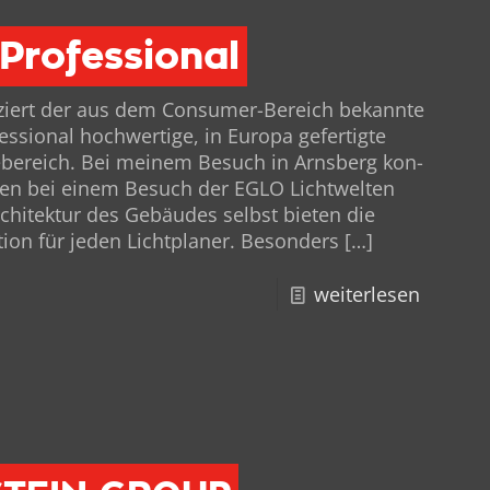
Professional
uziert der aus dem Con­sumer-Bere­ich bekan­nte
­sion­al hochw­er­tige, in Europa gefer­tigte
bereich. Bei meinem Besuch in Arns­berg kon­
io­nen bei einem Besuch der EGLO Lichtwel­ten
hitek­tur des Gebäudes selb­st bieten die
­tion für jeden Licht­plan­er. Beson­ders
[…]
weiterlesen