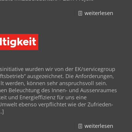
weiterlesen
tigkeit
sini­tia­tive wur­den wir von der EK/servicegroup
ts­be­trieb“ ausgezeichnet. Die Anforderun­gen,
ellt wer­den, kön­nen sehr anspruchsvoll sein.
hen Beleuch­tung des Innen- und Aussen­raumes
eit und Energi­ef­fizienz für uns eine
Umwelt eben­so verpflichtet wie der Zufrieden­
…]
weiterlesen