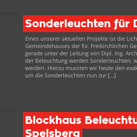
Sonderleuchten für
Eines unser­er aktuellen Pro­jek­te ist die Li
Gemein­de­haus­es der Ev. Freikirch­lichen Ge
ger­ade unter der Leitung von Dipl. Ing. Arch
der Beleuch­tung wer­den Son­der­leucht­en
wer­den. Hierzu mussten wir heute den exak
um die Son­der­leucht­en nun zur
[…]
Blockhaus Beleuchtu
Spelsberg