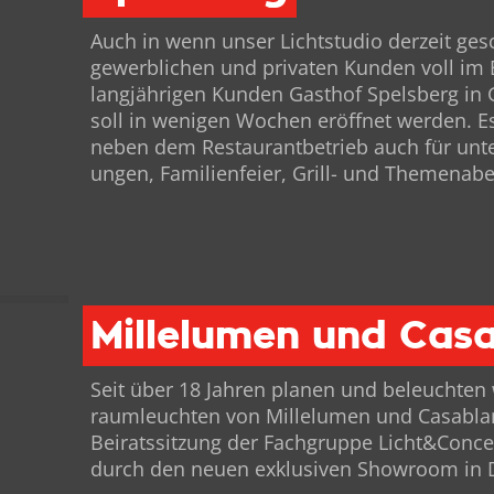
Auch in wenn unser Licht­stu­dio derzeit ge
gewerblichen und pri­vat­en Kun­den voll im
langjähri­gen Kun­den Gasthof Spels­berg in
soll in weni­gen Wochen eröffnet wer­den. Es 
neben dem Restau­rant­be­trieb auch für unt
un­gen, Fam­i­lien­feier, Grill- und The­menab
Millelumen und Cas
Seit über 18 Jahren pla­nen und beleucht­en
raum­leucht­en von Mil­lelu­men und Casablan
Beiratssitzung der Fach­gruppe Licht&Conce
durch den neuen exk­lu­siv­en Show­room in 