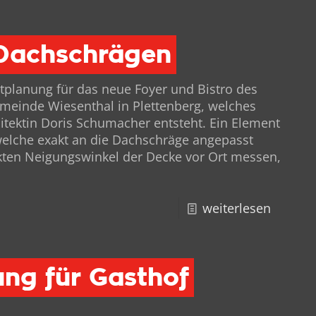
 Dachschrägen
cht­pla­nung für das neue Foy­er und Bistro des
meinde Wiesen­thal in Plet­ten­berg, welch­es
itek­tin Doris Schu­mach­er entsteht. Ein Ele­ment
, welche exakt an die Dachschräge angepasst
­ten Nei­gungswinkel der Decke vor Ort messen,
weiterlesen
ng für Gasthof