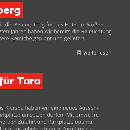
berg
wir die Beleuch­tung für das Hotel in Großen­
­zten Jahren haben wir bere­its die Beleuch­tung
­ere Bere­iche geplant und geliefert.
weiterlesen
für Tara
us Kier­spe haben wir eine neues Aussen­
k­plätze umset­zen dür­fen. Mit umwel­fre­
wer­den Zufahrt und Park­platze opti­mal
stücke mitzubeleuchten. » Zum Projekt