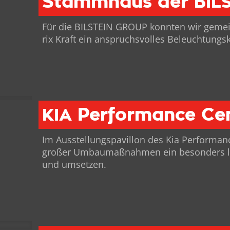
Stammhaus der
BIL
Für die BILSTEIN GROUP kon­nten wir gemein­
rix Kraft ein anspruchsvolles Beleuch­tungsk
Performance Ce
KIA
Im Ausstel­lungspavil­lon des Kia Per­for­ma
großer Umbau­maß­nah­men ein beson­ders le
und umsetzen.