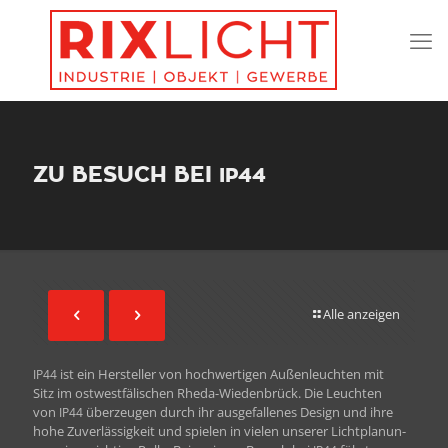
ZU BESUCH BEI
IP44
Alle anzeigen
ist ein Her­steller von hochw­er­ti­gen Außen­leucht­en mit
IP44
Sitz im ost­west­fälis­chen Rhe­da-Wieden­brück. Die Leucht­en
von
überzeu­gen durch ihr aus­ge­fal­l­enes Design und ihre
IP44
hohe Zuver­läs­sigkeit und spie­len in vie­len unser­er Licht­pla­nun­