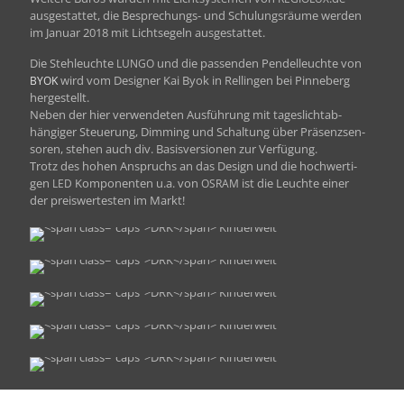
aus­ges­tat­tet, die Besprechungs- und Schu­lungsräume wer­den
im Jan­u­ar 2018 mit Licht­segeln ausgestattet.
Die Stehleuchte
und die passenden Pen­delleuchte von
LUNGO
wird vom Design­er Kai Byok in Rellin­gen bei Pin­neberg
BYOK
hergestellt.
Neben der hier ver­wen­de­ten Aus­führung mit tages­lichtab­
hängiger Steuerung, Dim­ming und Schal­tung über Präsen­zsen­
soren, ste­hen auch div. Basisver­sio­nen zur Verfügung.
Trotz des hohen Anspruchs an das Design und die hochw­er­ti­
gen
Kom­po­nen­ten u.a. von
ist die Leuchte ein­er
LED
OSRAM
der preiswertesten im Markt!