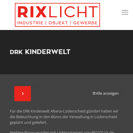
KINDERWELT
DRK
Alle anzeigen
Für die
Kinder­welt Alte­na-Lüden­scheid gGmbH haben wir
DRK
die Beleuch­tung in den Büros der Ver­wal­tung in Lüden­scheid
geplant und geliefert.
Weit­ere Büros wur­den mit Licht­sys­te­men von
.de
REGIOLUX