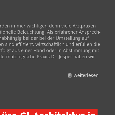
­den immer wichtiger, denn viele Arzt­prax­en
ionelle Beleuchtung. Als erfahren­er Ansprech­
un­ab­hängig bei der bei der Umstel­lung auf
 sind effizient, wirtschaftlich und erfüllen die
n erfol­gt aus ein­er Hand oder in Abstim­mung mit
­ma­tol­o­gis­che Prax­is Dr. Jes­per haben wir
weiterlesen